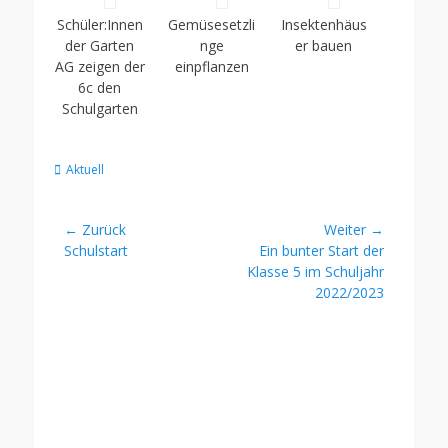
Schüler:Innen
Gemüsesetzli
Insektenhäus
der Garten
nge
er bauen
AG zeigen der
einpflanzen
6c den
Schulgarten
Kategorien
Aktuell
Beitragsnavigation
← Zurück
Weiter →
Vorheriger
Nächster
Schulstart
Ein bunter Start der
Beitrag:
Beitrag:
Klasse 5 im Schuljahr
2022/2023