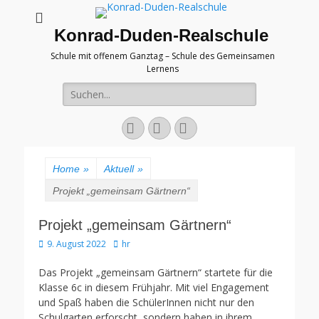
Konrad-Duden-Realschule
Schule mit offenem Ganztag – Schule des Gemeinsamen
Lernens
Suche
nach:
E-
YouTube
Telefon
Mail
Home
»
Aktuell
»
Projekt „gemeinsam Gärtnern“
Projekt „gemeinsam Gärtnern“
Veröffentlicht
Autor
9. August 2022
hr
am
Das Projekt „gemeinsam Gärtnern“ startete für die
Klasse 6c in diesem Frühjahr. Mit viel Engagement
und Spaß haben die SchülerInnen nicht nur den
Schulgarten erforscht, sondern haben in ihrem