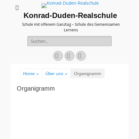
Konrad-Duden-Realschule
Schule mit offenem Ganztag – Schule des Gemeinsamen
Lernens
Suche
nach:
E-
YouTube
Telefon
Mail
Home
»
Über uns
»
Organigramm
Organigramm