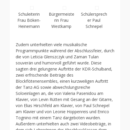
Schuleiterin
Bürgermeiste
Schülersprech
Frau Böken-
rin Frau
er Paul
Heinemann
Westkamp
Schnepel
Zudem unterhielten viele musikalische
Programmpunkte während der Abschlussfeier, durch
die von Leticia Glenszczyk und Zaman Tulan
souverän und humorvoll geführt wurde. Diese
sagten drei gelungene Auftritte der KDR-Schulband,
zwei erfrischende Beiträge des
Blockflötenensembles, einen kurzweiligen Auftritt
der Tanz-AG sowie abwechslungsreiche
Soloeinlagen an, die von Valeria Pasenidou am
Klavier, von Levin Rütten mit Gesang an der Gitarre,
von Elias Hirschfeld am Klavier, von Paul Schnepel
am Klavier und von Leonie Hoppenreis und Enrico
Tognino mit einem Tanz dargeboten wurden.
Außerdem unterhielten auch zwei Videobeiträge, in
dem sich LehrerInnen der Abschlussklassen dem