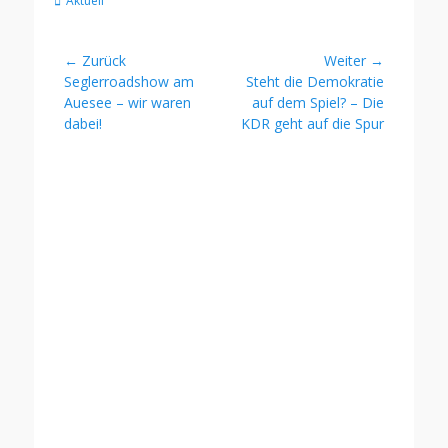
Aktuell
Beitragsnavigation
← Zurück
Weiter →
Vorheriger
Nächster
Seglerroadshow am
Steht die Demokratie
Beitrag:
Beitrag:
Auesee – wir waren
auf dem Spiel? – Die
dabei!
KDR geht auf die Spur