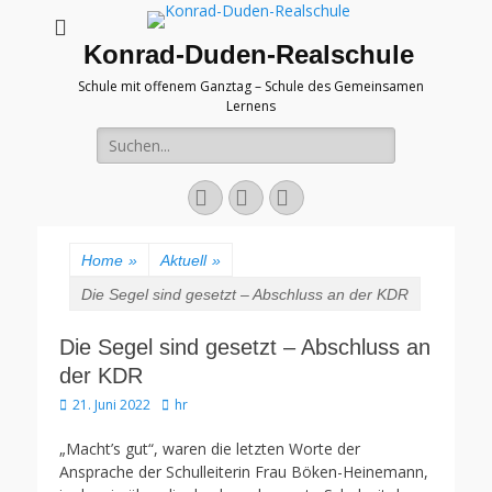
Konrad-Duden-Realschule
Schule mit offenem Ganztag – Schule des Gemeinsamen
Lernens
Suche
nach:
E-
YouTube
Telefon
Mail
Home
»
Aktuell
»
Die Segel sind gesetzt – Abschluss an der KDR
Die Segel sind gesetzt – Abschluss an
der KDR
Veröffentlicht
Autor
21. Juni 2022
hr
am
„Macht’s gut“, waren die letzten Worte der
Ansprache der Schulleiterin Frau Böken-Heinemann,