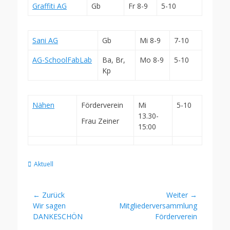
Graffiti AG
Gb
Fr 8-9
5-10
Sani AG
Gb
Mi 8-9
7-10
AG-SchoolFabLab
Ba, Br,
Mo 8-9
5-10
Kp
Nähen
Förderverein
Mi
5-10
13.30-
Frau Zeiner
15:00
Kategorien
Aktuell
Beitragsnavigation
← Zurück
Weiter →
Vorheriger
Nächster
Wir sagen
Mitgliederversammlung
Beitrag:
Beitrag:
DANKESCHÖN
Förderverein