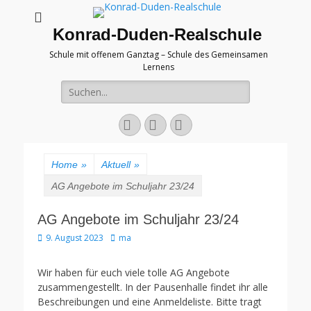
Konrad-Duden-Realschule
Schule mit offenem Ganztag – Schule des Gemeinsamen
Lernens
Suche
nach:
E-
YouTube
Telefon
Mail
Home
»
Aktuell
»
AG Angebote im Schuljahr 23/24
AG Angebote im Schuljahr 23/24
Veröffentlicht
Autor
9. August 2023
ma
am
Wir haben für euch viele tolle AG Angebote
zusammengestellt. In der Pausenhalle findet ihr alle
Beschreibungen und eine Anmeldeliste. Bitte tragt