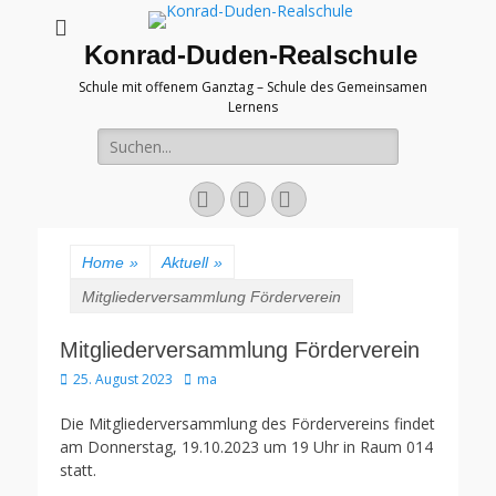
Konrad-Duden-Realschule
Schule mit offenem Ganztag – Schule des Gemeinsamen
Lernens
Suche
nach:
E-
YouTube
Telefon
Mail
Home
»
Aktuell
»
Mitgliederversammlung Förderverein
Mitgliederversammlung Förderverein
Veröffentlicht
Autor
25. August 2023
ma
am
Die Mitgliederversammlung des Fördervereins findet
am Donnerstag, 19.10.2023 um 19 Uhr in Raum 014
statt.