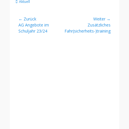
Kategorien
Aktuell
Beitragsnavigation
← Zurück
Weiter →
Vorheriger
Nächster
AG Angebote im
Zusätzliches
Beitrag:
Beitrag:
Schuljahr 23/24
Fahr(sicherheits-)training