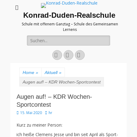
Konrad-Duden-Realschule
Schule mit offenem Ganztag – Schule des Gemeinsamen
Lernens
Suche
nach:
E-
YouTube
Telefon
Mail
Home
»
Aktuell
»
Augen auf! – KDR Wochen-Sportcontest
Augen auf! – KDR Wochen-
Sportcontest
Veröffentlicht
Autor
15. Mai 2020
hr
am
Kurz zu meiner Person:
ich heiße Clemens Jesse und bin seit April als Sport-