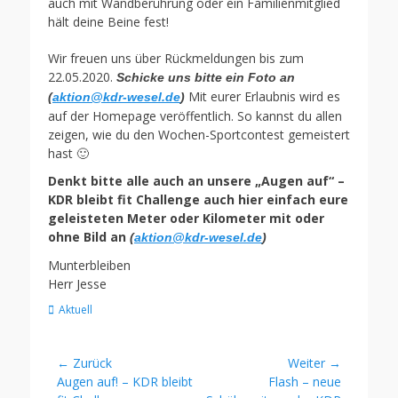
auch mit Wandberührung oder ein Familienmitglied
hält deine Beine fest!
Wir freuen uns über Rückmeldungen bis zum
22.05.2020.
Schicke uns bitte ein Foto an
Mit eurer Erlaubnis wird es
(
aktion@kdr-wesel.de
)
auf der Homepage veröffentlich. So kannst du allen
zeigen, wie du den Wochen-Sportcontest gemeistert
hast 🙂
Denkt bitte alle auch an unsere „Augen auf“ –
KDR bleibt fit Challenge auch hier einfach eure
geleisteten Meter oder Kilometer mit oder
ohne Bild an
(
aktion@kdr-wesel.de
)
Munterbleiben
Herr Jesse
Kategorien
Aktuell
Beitragsnavigation
← Zurück
Weiter →
Vorheriger
Nächster
Augen auf! – KDR bleibt
Flash – neue