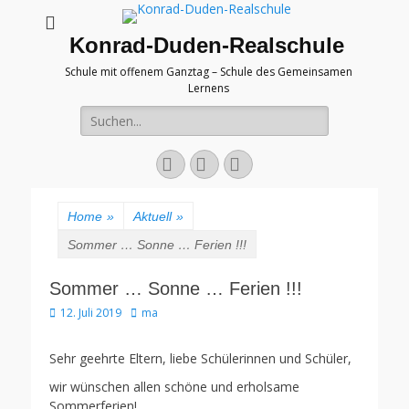
Konrad-Duden-Realschule
Schule mit offenem Ganztag – Schule des Gemeinsamen
Lernens
Suche
nach:
E-
YouTube
Telefon
Mail
Home
»
Aktuell
»
Sommer … Sonne … Ferien !!!
Sommer … Sonne … Ferien !!!
Veröffentlicht
Autor
12. Juli 2019
ma
am
Sehr geehrte Eltern, liebe Schülerinnen und Schüler,
wir wünschen allen schöne und erholsame
Sommerferien!