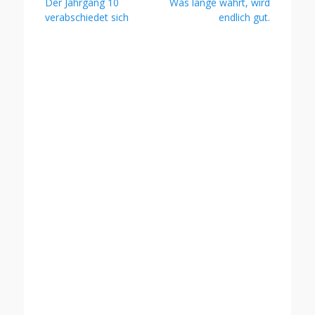
Vorheriger
Nächster
Der Jahrgang 10
Was lange währt, wird
Beitrag:
Beitrag:
verabschiedet sich
endlich gut.