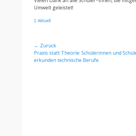
Vielen Dank an alle Schüler*innen, die mitge
Umwelt geleistet!
Kategorien
Aktuell
Beitragsnavigation
← Zurück
Vorheriger
Praxis statt Theorie: Schülerinnen und Schül
Beitrag:
erkunden technische Berufe