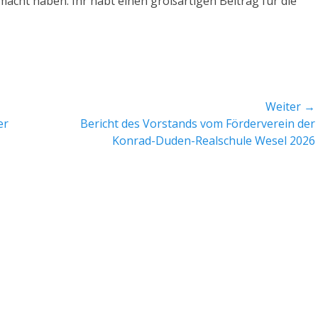
macht haben. Ihr habt einen großartigen Beitrag für die
Weiter →
Nächster
er
Bericht des Vorstands vom Förderverein der
Beitrag:
Konrad-Duden-Realschule Wesel 2026