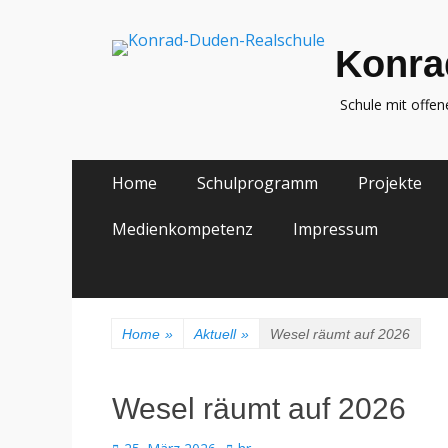
Konra
Schule mit offe
Zum
Primäres
Home
Schulprogramm
Projekte
Inhalt
Menü
springen
Medienkompetenz
Impressum
Home
»
Aktuell
»
Wesel räumt auf 2026
Wesel räumt auf 2026
Veröffentlicht
Autor