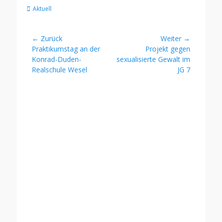
Kategorien
Aktuell
Beitragsnavigation
← Zurück
Weiter →
Vorheriger
Nächster
Praktikumstag an der
Projekt gegen
Beitrag:
Beitrag:
Konrad-Duden-
sexualisierte Gewalt im
Realschule Wesel
JG 7