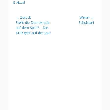
Kategorien
Aktuell
Beitragsnavigation
← Zurück
Weiter →
Vorheriger
Nächster
Steht die Demokratie
Schulstart
Beitrag:
Beitrag:
auf dem Spiel? – Die
KDR geht auf die Spur