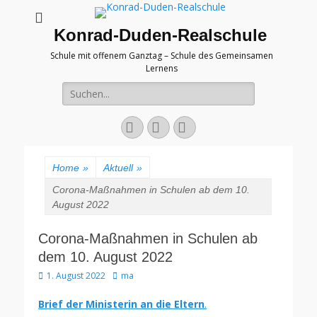
Konrad-Duden-Realschule
Schule mit offenem Ganztag – Schule des Gemeinsamen
Lernens
Suche
nach:
E-
YouTube
Telefon
Mail
Home
»
Aktuell
»
Corona-Maßnahmen in Schulen ab dem 10.
August 2022
Corona-Maßnahmen in Schulen ab
dem 10. August 2022
Veröffentlicht
Autor
1. August 2022
ma
am
Brief der Ministerin an die Eltern
.