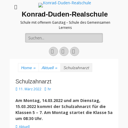
Konrad-Duden-Realschule
Schule mit offenem Ganztag – Schule des Gemeinsamen
Lernens
Suche
nach:
E-
YouTube
Telefon
Mail
Home
»
Aktuell
»
Schulzahnarzt
Schulzahnarzt
Veröffentlicht
Autor
11. März 2022
hr
am
Am Montag, 14.03.2022 und am Dienstag,
15.03.2022 kommt der Schulzahnarzt für die
Klassen 5 – 7.
Am Montag startet die Klasse 5a
um 08:30 Uhr.
Kategorien
Aktuell