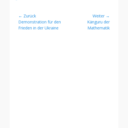
Beitragsnavigation
← Zurück
Weiter →
Vorheriger
Nächster
Demonstration für den
Känguru der
Beitrag:
Beitrag:
Frieden in der Ukraine
Mathematik