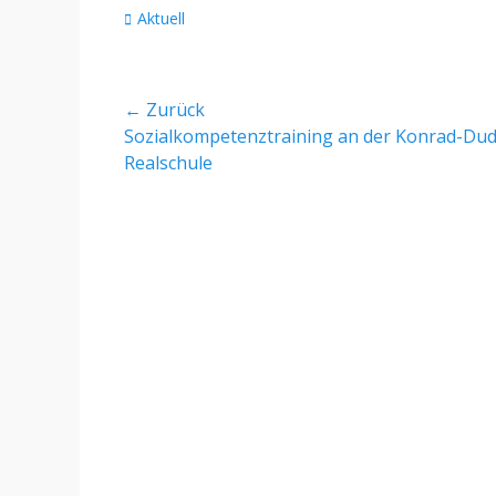
Kategorien
Aktuell
Beitragsnavigation
← Zurück
Vorheriger
Sozialkompetenztraining an der Konrad-Du
Beitrag:
Realschule