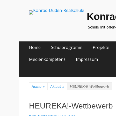
Konra
Schule mit offe
Zum
Primäres
Home
Schulprogramm
Projekte
Inhalt
Menü
springen
Medienkompetenz
Impressum
Home
»
Aktuell
»
HEUREKA!-Wettbewerb
HEUREKA!-Wettbewerb
Veröffentlicht
Autor