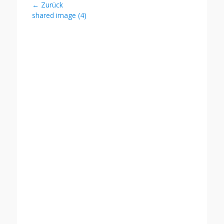
Beitragsnavigation
← Zurück
Vorheriger
shared image (4)
Beitrag: