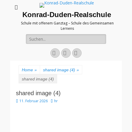
Konrad-Duden-Realschule
Schule mit offenem Ganztag – Schule des Gemeinsamen
Lernens
Suche
nach:
E-
YouTube
Telefon
Mail
Home
»
shared image (4)
»
shared image (4)
shared image (4)
Veröffentlicht
Autor
11. Februar 2026
hr
am