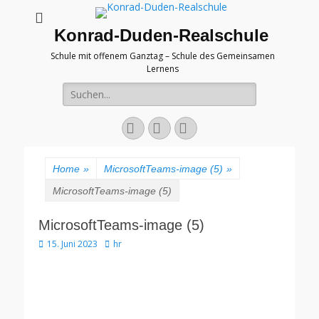
Konrad-Duden-Realschule
Schule mit offenem Ganztag – Schule des Gemeinsamen
Lernens
Suche
nach:
E-
YouTube
Telefon
Mail
Home
»
MicrosoftTeams-image (5)
»
MicrosoftTeams-image (5)
MicrosoftTeams-image (5)
Veröffentlicht
Autor
15. Juni 2023
hr
am