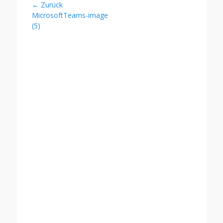
Beitragsnavigation
← Zurück
Vorheriger
MicrosoftTeams-image
Beitrag:
(5)