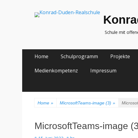
Konra
Schule mit offe
Zum
Primäres
Home
Schulprogramm
Projekte
Inhalt
Menü
springen
Medienkompetenz
Impressum
Home
»
MicrosoftTeams-image (3)
»
Microso
MicrosoftTeams-image (3
Veröffentlicht
Autor