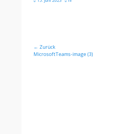
15. Juni 2023
hr
am
Beitragsnavigation
← Zurück
Vorheriger
MicrosoftTeams-image (3)
Beitrag: