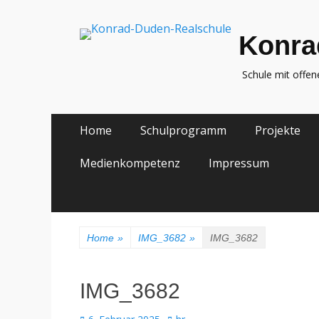
Konra
Schule mit offe
Zum
Primäres
Home
Schulprogramm
Projekte
Inhalt
Menü
springen
Medienkompetenz
Impressum
Home
»
IMG_3682
»
IMG_3682
IMG_3682
Veröffentlicht
Autor