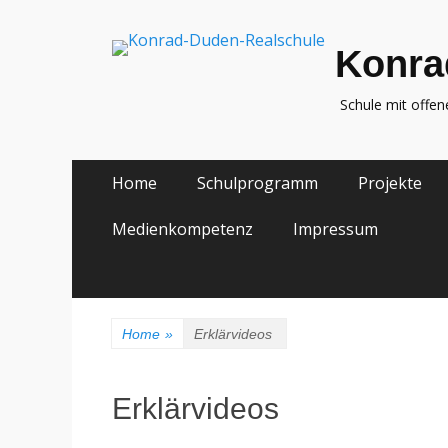
Konra
Schule mit offe
Zum
Primäres
Home
Schulprogramm
Projekte
Inhalt
Menü
springen
Medienkompetenz
Impressum
Home
»
Erklärvideos
Erklärvideos